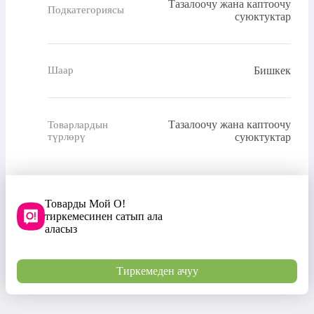
Тазалоочу жана каптоочу
Подкатегориясы
суюктуктар
Бишкек
Шаар
Тазалоочу жана каптоочу
Товарлардын
түрлөрү
суюктуктар
Товарды Мой О!
тиркемесинен сатып ала
аласыз
Тиркемеден ачуу