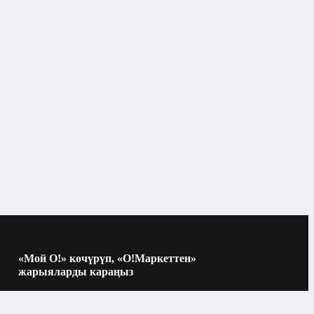
Тазалоочу жана каптоочу суюктуктар
«Мой О!» көчүрүп, «О!Маркеттен»
жарыяларды караңыз
Көчүрүү үчүн камераны QR-кодго
багыттаңыз