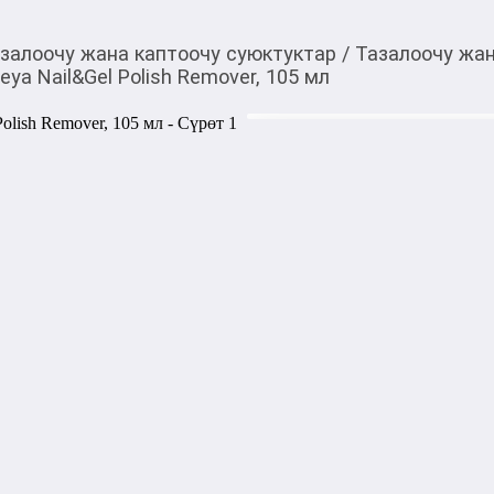
залоочу жана каптоочу суюктуктар
/
Тазалоочу жан
ya Nail&Gel Polish Remover, 105 мл
240,00
c
Товарды Мой О!
тиркемесинен сатып ала
Жидкость для снятия 
аласыз
Remover, 105 мл
Жидкость для снятия лака бе
Remover. Обновленная форм
маникюр, выполненный с н
даже темных оттенков.

Жидкость не пересушивает 
состав без ацетона одинако
лаков, подходит для всех ти
чувствительных.

Идеально подходит для сня