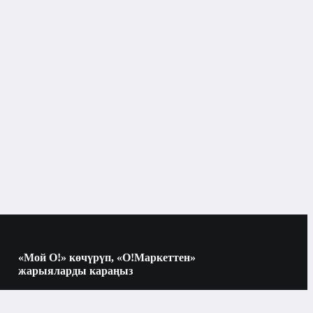
«Мой О!» көчүрүп, «О!Маркеттен»
жарыяларды караңыз
Көчүрүү үчүн камераны QR-кодго
багыттаңыз