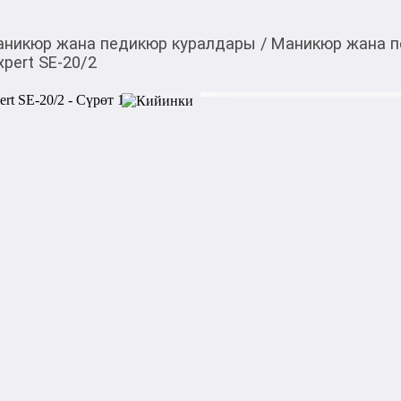
никюр жана педикюр куралдары
/
Маникюр жана п
pert SE-20/2
830,00
c
Товарды Мой О!
тиркемесинен сатып ала
Ножницы для кутикулы
аласыз
Ножницы для кутикулы Stale
профессиональный инструме
предназначенный для точно
Изготовлены из высококаче
гарантирует долговечность и
Лезвия ножниц имеют идеаль
удалять кутикулу и заусенц
особенно удобны для работы
обеспечивая высокую точно
Эргономичный дизайн ручек
удобным и безопасным, а их