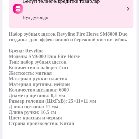
Бөлүп төлөөгө/кредитке товарлар
Бул дүкөндө
Набор зубных щеток Revyline Fire Horse SM6000 Duo 
созданы  для эффективной и бережной чистки зубов. 

Бренд: Revyline

Модель: SM6000 Duo Fire Horse

Тип: набор зубных щеток

Количество в наборе: 2 шт

Жесткость: мягкая

Материал ручки: пластик 

Материал щетины: нейлон

Количество щетинок: 6000

Диаметр щетины: 0,1 мм

Размер головки (ШхГхВ): 25×11×11 мм

Длина щетины: 11 мм

Длина ручки: 16,5 см

Цвет: красная и черная

Страна производства: Китай