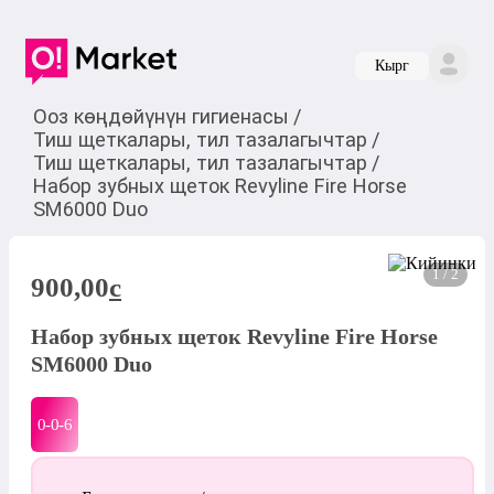
Кырг
Ооз көңдөйүнүн гигиенасы
/
Тиш щеткалары, тил тазалагычтар
/
Тиш щеткалары, тил тазалагычтар
/
Набор зубных щеток Revyline Fire Horse
SM6000 Duo
1 / 2
900,00
c
Набор зубных щеток Revyline Fire Horse
SM6000 Duo
0-0-
6