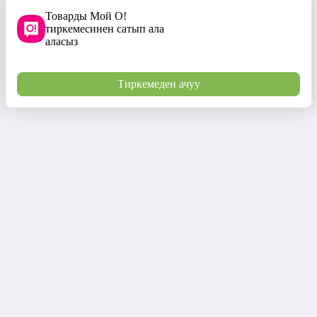
Товарды Мой О!
тиркемесинен сатып ала
аласыз
Тиркемеден ачуу