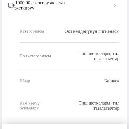
1000,00
с
жогору акысыз
жеткирүү
Ооз көңдөйүнүн гигиенасы
Категориясы
Тиш щеткалары, тил
Подкатегориясы
тазалагычтар
Бишкек
Шаар
Тиш щеткалары, тил
Кам көрүү
буюмдары
тазалагычтар