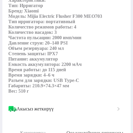
Характеристики:

Тип: Ирригатор

Бренд: Xiaomi

Модель: Mijia Electric Flusher F300 MEO703

Тип ирригатора: портативный

Количество режимов работы: 4

Количество насадок: 3

Частота пульсации: 2000 имп/мин

Давление струи: 20–140 PSI

Объем резервуара: 240 мл

Степень защиты: IPX7

Питание: аккумулятор

Емкость аккумулятора: 2200 мАч

Время работы: до 115 дней

Время зарядки: 4–6 ч

Разъем для зарядки: USB Type-C

Габариты: 210.9×74.3×47 мм

Вес: 510 г
Акысыз жеткирүү
Ооз көңдөйүнүн гигиенасы
Категориясы