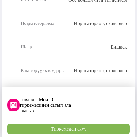
Ирригаторлор, скалерлер
Подкатегориясы
Бишкек
Шаар
Ирригаторлор, скалерлер
Кам көрүү буюмдары
Товарды Мой О!
тиркемесинен сатып ала
аласыз
Тиркемеден ачуу