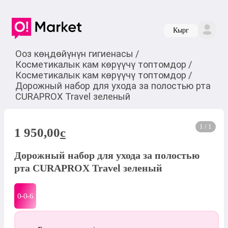
Кырг
Ооз көңдөйүнүн гигиенасы
/
Косметикалык кам көрүүчү топтомдор
/
Косметикалык кам көрүүчү топтомдор
/
Дорожный набор для ухода за полостью рта
CURAPROX Travel зеленый
1 / 1
1 950,00
c
Дорожный набор для ухода за полостью
рта CURAPROX Travel зеленый
0-0-
6