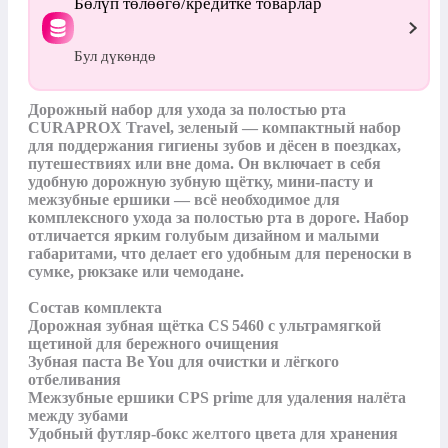
Бөлүп төлөөгө/кредитке товарлар
Бул дүкөндө
Дорожный набор для ухода за полостью рта 
CURAPROX Travel, зеленый — компактный набор 
для поддержания гигиены зубов и дёсен в поездках, 
путешествиях или вне дома. Он включает в себя 
удобную дорожную зубную щётку, мини‑пасту и 
межзубные ершики — всё необходимое для 
комплексного ухода за полостью рта в дороге. Набор 
отличается ярким голубым дизайном и малыми 
габаритами, что делает его удобным для переноски в 
сумке, рюкзаке или чемодане.

Состав комплекта

Дорожная зубная щётка CS 5460 с ультрамягкой 
щетиной для бережного очищения

Зубная паста Be You для очистки и лёгкого 
отбеливания

Межзубные ершики CPS prime для удаления налёта 
между зубами

Удобный футляр‑бокс желтого цвета для хранения 