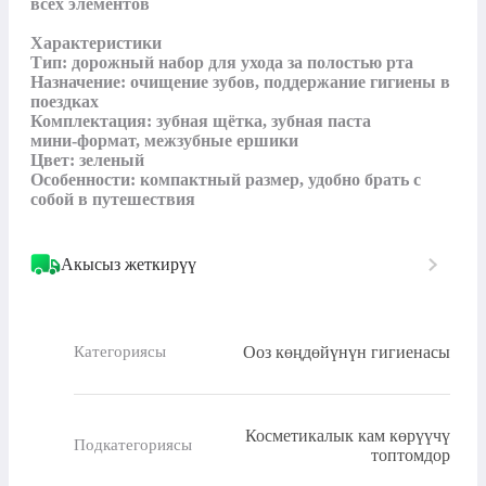
всех элементов

Характеристики

Тип: дорожный набор для ухода за полостью рта

Назначение: очищение зубов, поддержание гигиены в 
поездках

Комплектация: зубная щётка, зубная паста 
мини‑формат, межзубные ершики

Цвет: зеленый

Особенности: компактный размер, удобно брать с 
собой в путешествия
Акысыз жеткирүү
Ооз көңдөйүнүн гигиенасы
Категориясы
Косметикалык кам көрүүчү
Подкатегориясы
топтомдор