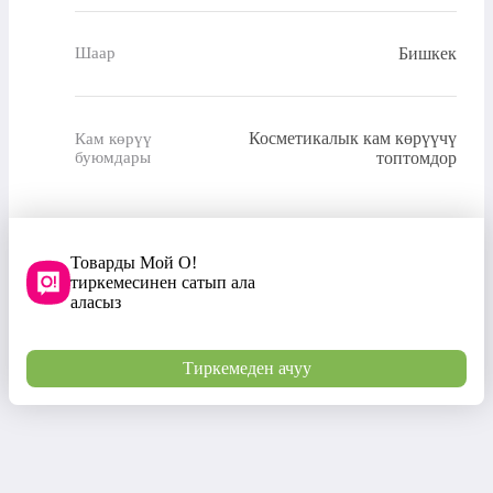
Бишкек
Шаар
Косметикалык кам көрүүчү
Кам көрүү
буюмдары
топтомдор
Товарды Мой О!
тиркемесинен сатып ала
аласыз
Тиркемеден ачуу