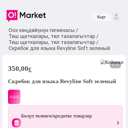
Кырг
Ооз көңдөйүнүн гигиенасы
/
Тиш щеткалары, тил тазалагычтар
/
Тиш щеткалары, тил тазалагычтар
/
Скребок для языка Revyline Soft зеленый
1 / 2
350,00
c
Скребок для языка Revyline Soft зеленый
0-0-
6
Бөлүп төлөөгө/кредитке товарлар