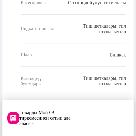
Ооз көңдөйүнүн гигиенасы
Категориясы
Тиш щеткалары, тил
Подкатегориясы
тазалагычтар
Бишкек
Шаар
Тиш щеткалары, тил
Кам көрүү
буюмдары
тазалагычтар
Товарды Мой О!
тиркемесинен сатып ала
аласыз