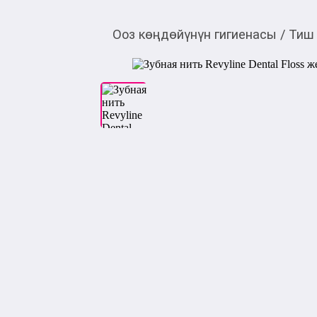
Ооз көңдөйүнүн гигиенасы
/
Тиш