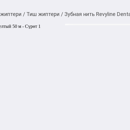
 жиптери
/
Тиш жиптери
/
Зубная нить Revyline Dent
550,00
c
Товарды Мой О!
тиркемесинен сатып ала
Зубная нить Revyline 
аласыз
0-0-
6
Бөлүп төлөөгө/креди
Бул дүкөндө
Зубная нить Revyline Dental
эффективного удаления нал
промежутков. 
