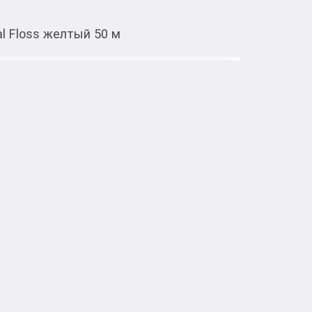
al Floss желтый 50 м
Тиркемеден ачуу
Dental Floss желтый 50 м
тке товарлар
 Floss желтый 50 м  предназначена для 
ета и остатков пищи из межзубных 