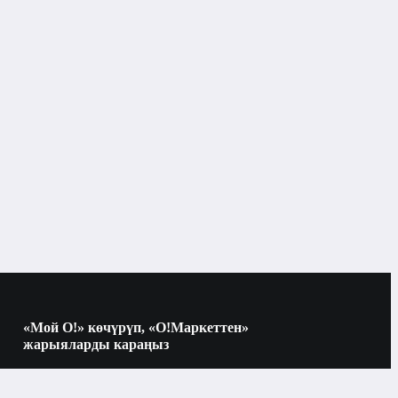
Бишкек
Тиш жиптери
«Мой О!» көчүрүп, «О!Маркеттен»
жарыяларды караңыз
Көчүрүү үчүн камераны QR-кодго
багыттаңыз