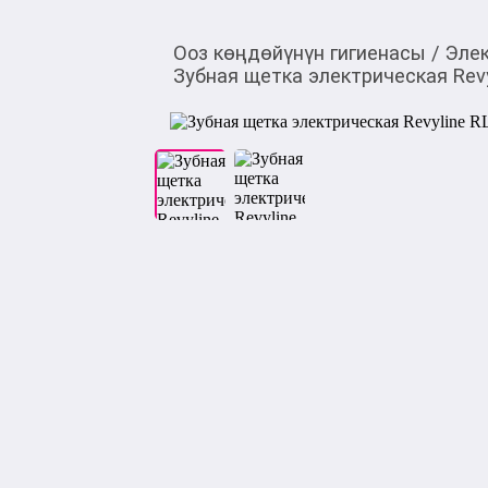
Ооз көңдөйүнүн гигиенасы
/
Эле
Зубная щетка электрическая Revy