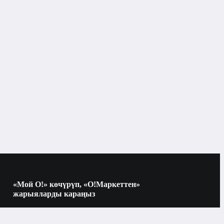
Электр тиш щеткалары
«Мой О!» көчүрүп, «О!Маркеттен»
жарыяларды караңыз
Көчүрүү үчүн камераны QR-кодго
багыттаңыз