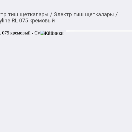
ктр тиш щеткалары
/
Электр тиш щеткалары
/
line RL 075 кремовый
6 500,00
c
Товарды Мой О!
тиркемесинен сатып ала
Зубная щетка электри
аласыз
0-0-
6
Зубная щетка электрическая
современная модель с мощн
режимами работы, обеспечив
бережный уход за деснами.

Бренд: Revyline

Модель: RL 075

Тип: электрическая звукова