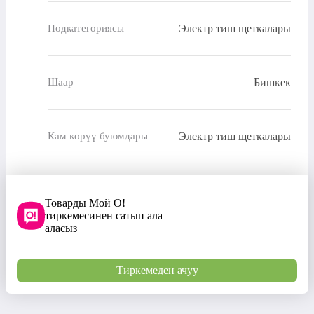
Электр тиш щеткалары
Подкатегориясы
Бишкек
Шаар
Электр тиш щеткалары
Кам көрүү буюмдары
Товарды Мой О!
тиркемесинен сатып ала
аласыз
Тиркемеден ачуу