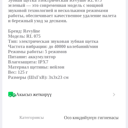
Зубная щетка электрическая Revyline RL 075 
зеленый — это современная модель с мощной 
звуковой технологией и несколькими режимами 
работы, обеспечивает качественное удаление налета 
и бережный уход за деснами.

Бренд: Revyline

Модель: RL 075

Тип: электрическая звуковая зубная щетка

Частота вибрации: до 40000 колебаний/мин

Режимы работы: 5 режимов

Питание: аккумулятор

Влагозащита: IPX7

Материал щетины: нейлон

Вес: 125 г

Размеры (ШхГхВ): 3х3х23 см
Акысыз жеткирүү
Ооз көңдөйүнүн гигиенасы
Категориясы