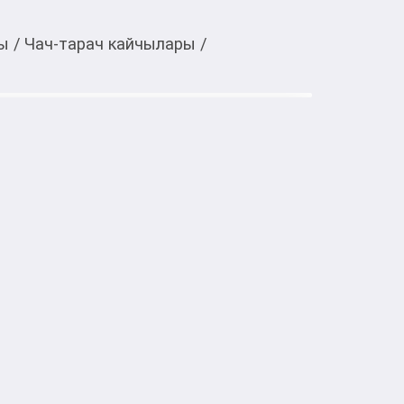
ры
/
Чач-тарач кайчылары
/
Тиркемеден ачуу
ицы Mantianyou 2 в 1
тке товарлар
«два в одном» для парикмахеров, 
 прямые и филировочные полотна. Это 