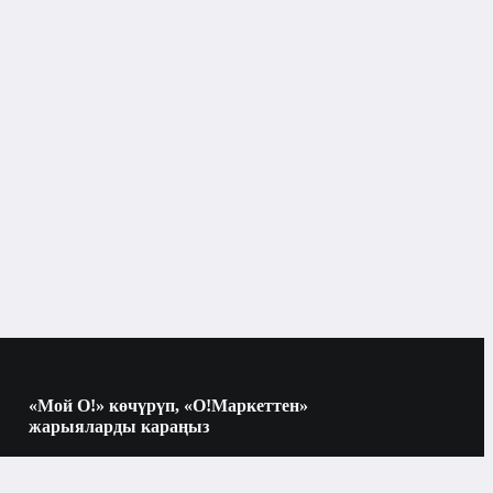
Чач-тарач кайчылары
«Мой О!» көчүрүп, «О!Маркеттен»
жарыяларды караңыз
Көчүрүү үчүн камераны QR-кодго
багыттаңыз