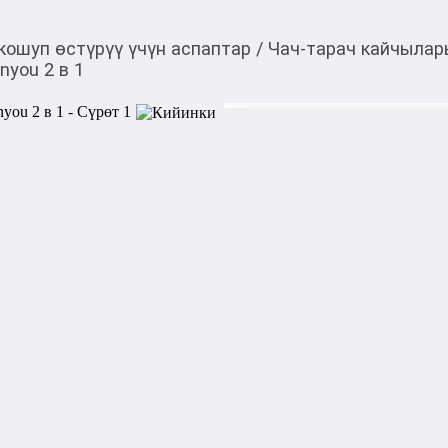
кошуп өстүрүү үчүн аспаптар
/
Чач-тарач кайчыла
you 2 в 1
550,00
c
Товарды Мой О!
тиркемесинен сатып ала
Парикмахерские ножн
аласыз
0-0-
3
Бөлүп төлөөгө/креди
Бул дүкөндө
Инновационный инструмент 
который объединяет в себе