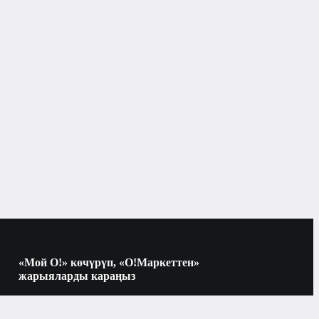
«Мой О!» көчүрүп, «О!Маркеттен»
жарыяларды караңыз
Көчүрүү үчүн камераны QR-кодго
багыттаңыз