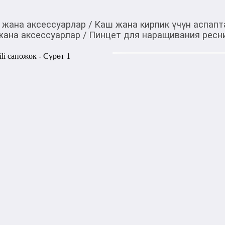
 жана аксессуарлар
/
Каш жана кирпик үчүн аспапт
жана аксессуарлар
/
Пинцет для наращивания ресни
460,00
c
Товарды Мой О!
тиркемесинен сатып ала
Пинцет для наращива
аласыз
0-0-
3
Бөлүп төлөөгө/креди
Бул дүкөндө
Пинцет Rili – незаменимый 
помощник мастеров, работа