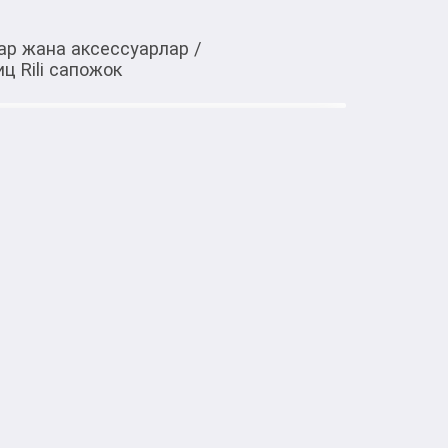
ар жана аксессуарлар
/
ц Rili сапожок
Тиркемеден ачуу
ния ресниц Rili сапожок
тке товарлар
инструмент в мире красоты. Это идеальный 
ющих с ресничками. Его можно 