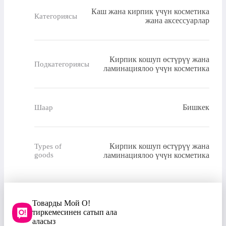
Каш жана кирпик үчүн косметика
Категориясы
жана аксессуарлар
Кирпик кошуп өстүрүү жана
Подкатегориясы
ламинациялоо үчүн косметика
Бишкек
Шаар
Кирпик кошуп өстүрүү жана
Types of
goods
ламинациялоо үчүн косметика
Товарды Мой О!
тиркемесинен сатып ала
аласыз