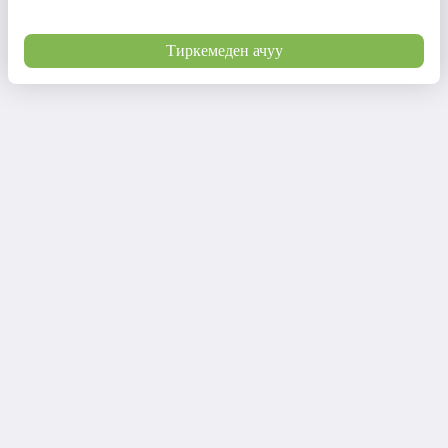
Тиркемеден ачуу