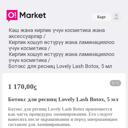
Кырг
Каш жана кирпик үчүн косметика жана
аксессуарлар
/
Кирпик кошуп өстүрүү жана ламинациялоо
үчүн косметика
/
Кирпик кошуп өстүрүү жана ламинациялоо
үчүн косметика
/
Ботокс для ресниц Lovely Lash Botox, 5 мл
1 / 1
1 170,00
c
Ботокс для ресниц Lovely Lash Botox, 5 мл
Ботокс для ресниц Lovely Lash Botox применяется 
как часть процедуры ламинирования. Его следует 
наносить после окрашивания и перед завершающим 
составом для ламинирования.
