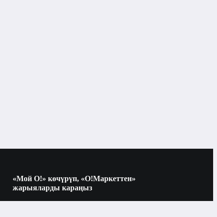
Бишкек
Косметикалык комплекттер
тердин түрлөрү
«Мой О!» көчүрүп, «О!Маркеттен»
жарыяларды караңыз
Көчүрүү үчүн камераны QR-кодго
багыттаңыз