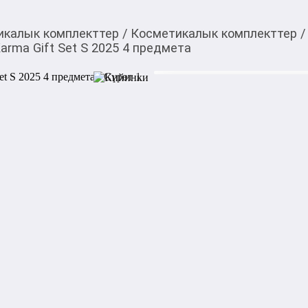
икалык комплекттер
/
Косметикалык комплекттер
/
arma Gift Set S 2025 4 предмета
4 400,00
c
Товарды Мой О!
тиркемесинен сатып ала
Набор подарочный The 
аласыз
предмета
0-0-
6
Набор подарочный The Ritual
ухода за телом с лёгким аро
ежедневного ухода и подарк
аромата.

Состав набора:
