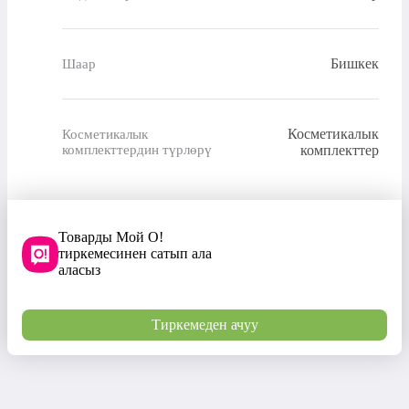
Бишкек
Шаар
Косметикалык
Косметикалык
комплекттердин түрлөрү
комплекттер
Товарды Мой О!
тиркемесинен сатып ала
аласыз
Тиркемеден ачуу