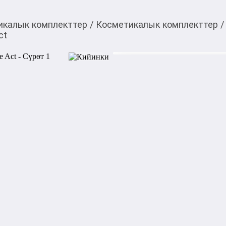
икалык комплекттер
/
Косметикалык комплекттер
/
ct
1 350,00
c
Товарды Мой О!
тиркемесинен сатып ала
Набор для ухода за гу
аласыз
0-0-
6
Бөлүп төлөөгө/креди
Бул дүкөндө
Состав набора:

Скраб для губ с бодрящим а