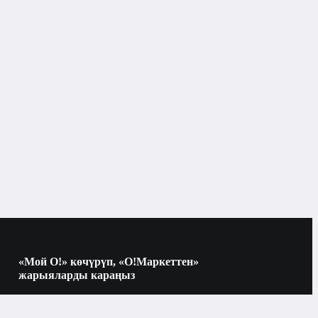
Косметика топтомдору
Косметикалык комплекттер
Бишкек
Косметикалык комплекттер
тердин түрлөрү
«Мой О!» көчүрүп, «О!Маркеттен»
жарыяларды караңыз
Көчүрүү үчүн камераны QR-кодго
багыттаңыз