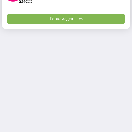
аласыз
Тиркемеден ачуу