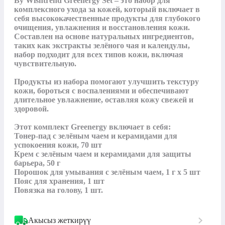
By Wishtrend Greenergy Set – это набор для 
комплексного ухода за кожей, который включает в 
себя высококачественные продукты для глубокого 
очищения, увлажнения и восстановления кожи. 
Составлен на основе натуральных ингредиентов, 
таких как экстракты зелёного чая и календулы, 
набор подходит для всех типов кожи, включая 
чувствительную. 

Продукты из набора помогают улучшить текстуру 
кожи, бороться с воспалениями и обеспечивают 
длительное увлажнение, оставляя кожу свежей и 
здоровой.

Этот комплект Greenergy включает в себя:

Тонер-пад с зелёным чаем и керамидами для 
успокоения кожи, 70 шт

Крем с зелёным чаем и керамидами для защиты 
барьера, 50 г

Порошок для умывания с зелёным чаем, 1 г x 5 шт

Пояс для хранения, 1 шт

Повязка на голову, 1 шт.
Акысыз жеткирүү