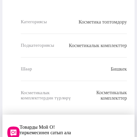
Косметика топтомдору
Категориясы
Косметикалык комплекттер
Подкатегориясы
Бишкек
Шаар
Косметикалык
Косметикалык
комплекттердин түрлөрү
комплекттер
Товарды Мой О!
тиркемесинен сатып ала