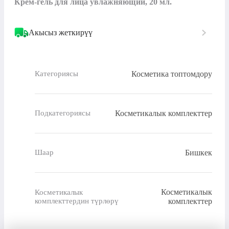
Крем-гель для лица увлажняющий, 20 мл.
Акысыз жеткирүү
Косметика топтомдору
Категориясы
Косметикалык комплекттер
Подкатегориясы
Бишкек
Шаар
Косметикалык
Косметикалык
комплекттердин түрлөрү
комплекттер