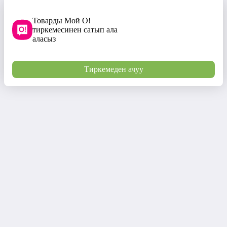
Товарды Мой О!
тиркемесинен сатып ала
аласыз
Тиркемеден ачуу