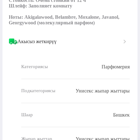
Стойкость: Очень стойкий от 12 ч

Шлейф: Заполняет комнату

Ноты: Akigalawood, Belambre, Moxalone, Javanol, 
Georgywood (молекулярный парфюм)
Акысыз жеткирүү
Парфюмерия
Категориясы
Унисекс жыпар жыттары
Подкатегориясы
Бишкек
Шаар
Унисекс жыпар жыттары
Жыпар жыттар