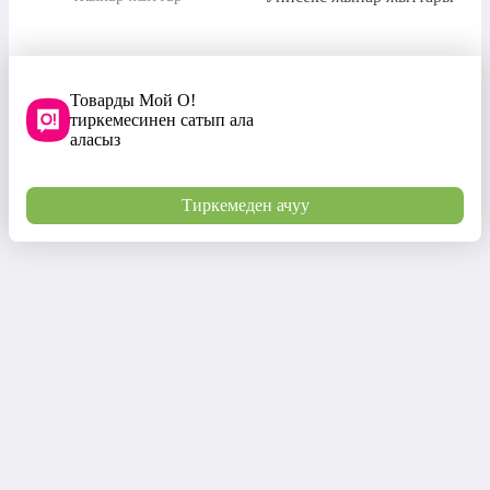
Товарды Мой О!
тиркемесинен сатып ала
аласыз
Тиркемеден ачуу