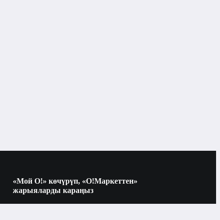
«Мой О!» көчүрүп, «О!Маркеттен»
жарыяларды караңыз
Көчүрүү үчүн камераны QR-кодго
багыттаңыз