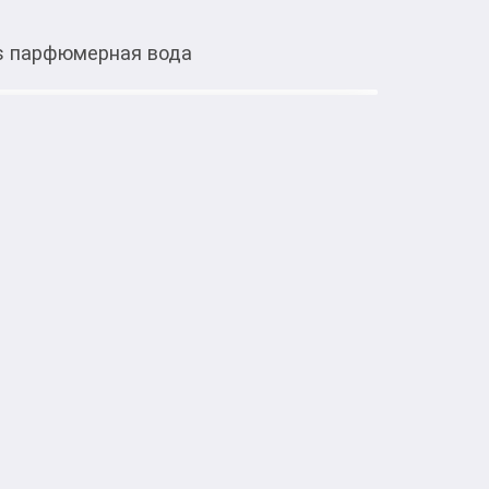
us парфюмерная вода
Тиркемеден ачуу
юмерная вода
етом атомайзера.

древесным и пряным характером. 
вающие пряные верхние ноты с тёплым 
 и сладкой, стойкой базой из ванили и 
ровый, пряный

к, кардамон, розовый перец
