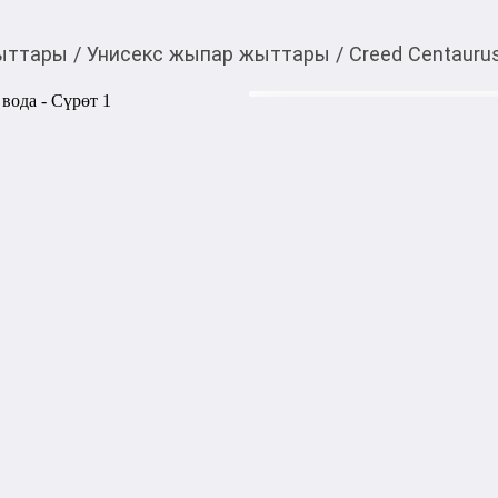
ыттары
/
Унисекс жыпар жыттары
/
Creed Centaur
9 930,00
c
Товарды Мой О!
тиркемесинен сатып ала
Creed Centaurus парф
аласыз
0-0-
6
Цена на распив указана с уч
Унисекс‑аромат с амброво‑
Композиция сочетает согре
древесно‑цветочным сердцем
бобов тонка.

Тип аромата: древесно‑амб
Верхние ноты: корица, таба