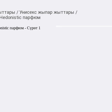
ыттары
/
Унисекс жыпар жыттары
/
e Hedonistic парфюм
4 925,00
c
Товарды Мой О!
тиркемесинен сатып ала
Clive Christian Jump 
аласыз
0-0-
6
Цена на распив указана с уч
Насыщенный и чувственный 
амброво‑гурманским характ
цитрусово‑фруктовые акцен
и сладко-амбровой базой, со
Тип аромата: восточно‑дре