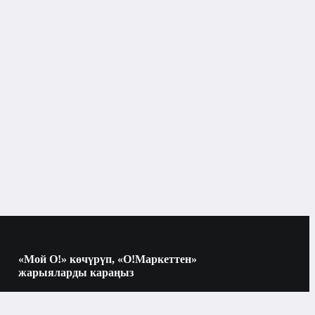
Унисекс жыпар жыттары
«Мой О!» көчүрүп, «О!Маркеттен»
жарыяларды караңыз
Көчүрүү үчүн камераны QR-кодго
багыттаңыз