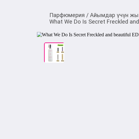
Парфюмерия
/
Айымдар үчүн жы
What We Do Is Secret Freckled an