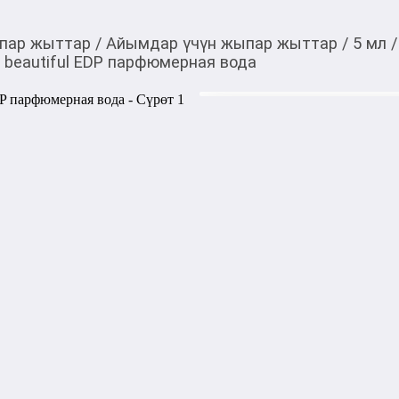
пар жыттар
/
Айымдар үчүн жыпар жыттар
/
5 мл
/
d beautiful EDP парфюмерная вода
2 010,00
c
Товарды Мой О!
тиркемесинен сатып ала
What We Do Is Secret F
аласыз
парфюмерная вода
0-0-
6
Бөлүп төлөөгө/креди
Бул дүкөндө