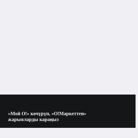
Парфюмерия
Айымдар үчүн жыпар жыттар
Бишкек
Айымдар үчүн жыпар жыттар
«Мой О!» көчүрүп, «О!Маркеттен»
жарыяларды караңыз
5 мл
Көчүрүү үчүн камераны QR-кодго
багыттаңыз