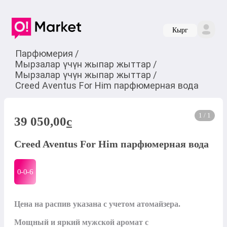
Кырг
Парфюмерия
/
Мырзалар үчүн жыпар жыттар
/
Мырзалар үчүн жыпар жыттар
/
Creed Aventus For Him парфюмерная вода
1 / 1
39 050,00
c
Creed Aventus For Him парфюмерная вода
0-0-
6
Цена на распив указана с учетом атомайзера.

Мощный и яркий мужской аромат с 