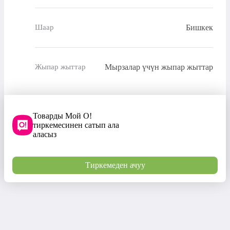
Бишкек
Шаар
Мырзалар үчүн жыпар жыттар
Жыпар жыттар
Товарды Мой О!
тиркемесинен сатып ала
аласыз
Тиркемеден ачуу