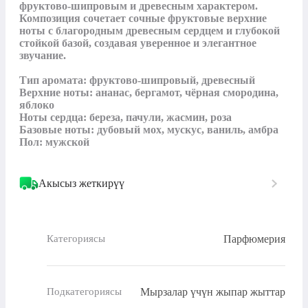
фруктово‑шипровым и древесным характером. 
Композиция сочетает сочные фруктовые верхние 
ноты с благородным древесным сердцем и глубокой 
стойкой базой, создавая уверенное и элегантное 
звучание.

Тип аромата: фруктово‑шипровый, древесный

Верхние ноты: ананас, бергамот, чёрная смородина, 
яблоко

Ноты сердца: береза, пачули, жасмин, роза

Базовые ноты: дубовый мох, мускус, ваниль, амбра

Пол: мужской
Акысыз жеткирүү
Парфюмерия
Категориясы
Мырзалар үчүн жыпар жыттар
Подкатегориясы