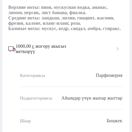
Верхние ноты: пион, мускусная водка, ананас, 
лимон, персик, лист банана, фиалка.

Средние ноты: ландыш, лилия, гиацинт, жасмин, 
фрезия, калоне, иланг-иланг, роза.

Базовые ноты: мускус, кедр, сандал, амбра, стиракс.
1000,00
с
жогору акысыз
жеткирүү
Парфюмерия
Категориясы
Айымдар үчүн жыпар жыттар
Подкатегориясы
Бишкек
Шаар