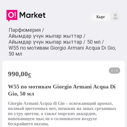
Кырг
Парфюмерия
/
Айымдар үчүн жыпар жыттар
/
Айымдар үчүн жыпар жыттар
/
50 мл
/
W55 по мотивам Giorgio Armani Acqua Di Gio,
50 мл
1 / 1
990,00
c
W55 по мотивам Giorgio Armani Acqua Di
Gio, 50 мл
Giorgio Armani Acqua di Gio – освежающий аромат, 
полный цветочных нот, похожих на запах срезанных 
по утру цветов, а также морских аккордов, 
навевающем мысли о солоноватом воздухе 
бескрайнего океана. 
