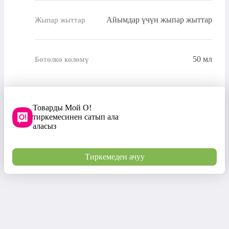
Айымдар үчүн жыпар жыттар
Жыпар жыттар
50 мл
Бөтөлкө көлөмү
Товарды Мой О!
тиркемесинен сатып ала
аласыз
Тиркемеден ачуу