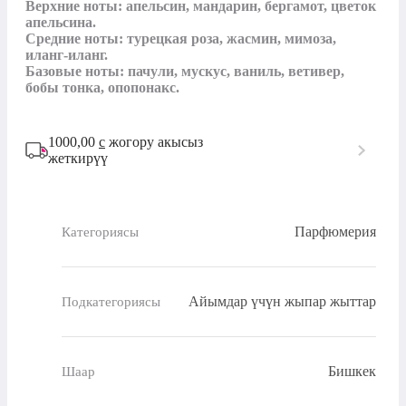
Верхние ноты: апельсин, мандарин, бергамот, цветок 
апельсина.

Средние ноты: турецкая роза, жасмин, мимоза, 
иланг-иланг.

Базовые ноты: пачули, мускус, ваниль, ветивер, 
бобы тонка, опопонакс.
1000,00
с
жогору акысыз
жеткирүү
Парфюмерия
Категориясы
Айымдар үчүн жыпар жыттар
Подкатегориясы
Бишкек
Шаар