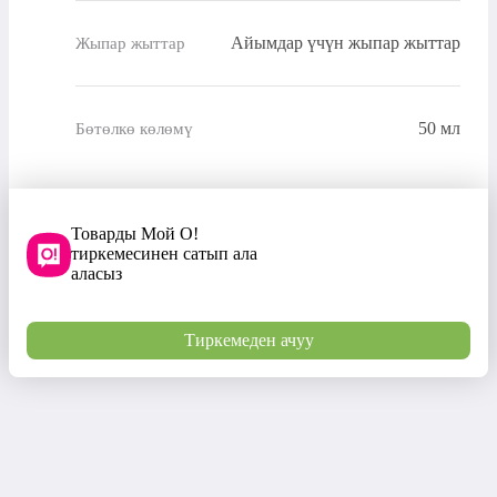
Айымдар үчүн жыпар жыттар
Жыпар жыттар
50 мл
Бөтөлкө көлөмү
Товарды Мой О!
тиркемесинен сатып ала
аласыз
Тиркемеден ачуу