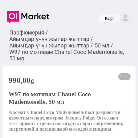
Кырг
Парфюмерия
/
Айымдар үчүн жыпар жыттар
/
Айымдар үчүн жыпар жыттар
/
50 мл
/
W97 по мотивам Chanel Coco Mademoiselle,
50 мл
1 / 1
990,00
c
W97 по мотивам Chanel Coco
Mademoiselle, 50 мл
Аромат Chanel Coco Mademoiselle был разработан 
известным парфюмером Jacques Polge. Он создал 
этот аромат с целью воссоздать образ современной, 
энергичной и независимой молодой женщины.
