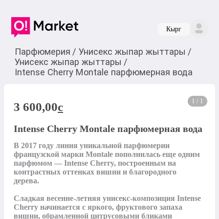
Кырг
Парфюмерия
/
Унисекс жыпар жыттары
/
Унисекс жыпар жыттары
/
Intense Cherry Montale парфюмерная вода
1 / 1
3 600,00
c
Intense Cherry Montale парфюмерная вода
В 2017 году линия уникальной парфюмерии 
французской марки Montale пополнилась еще одним 
парфюмом — Intense Cherry, построенным на 
контрастных оттенках вишни и благородного 
дерева.

Сладкая весенне-летняя унисекс-композиция Intense 
Cherry начинается с яркого, фруктового запаха 
вишни, обрамленной цитрусовыми бликами 