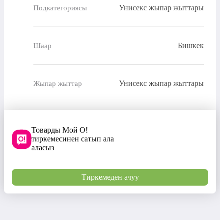
Унисекс жыпар жыттары
Подкатегориясы
Бишкек
Шаар
Унисекс жыпар жыттары
Жыпар жыттар
Товарды Мой О!
тиркемесинен сатып ала
аласыз
Тиркемеден ачуу