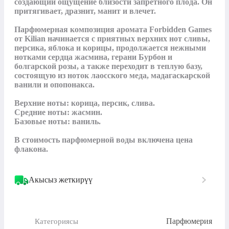
создающий ощущение близости запретного плода. Он 
притягивает, дразнит, манит и влечет.

Парфюмерная композиция аромата Forbidden Games 
от Kilian начинается с приятных верхних нот сливы, 
персика, яблока и корицы, продолжается нежными 
нотками сердца жасмина, герани Бурбон и 
болгарской розы, а также переходит в теплую базу, 
состоящую из ноток лаосского меда, мадагаскарской 
ванили и опопонакса.

Верхние ноты: корица, персик, слива.

Средние ноты: жасмин.

Базовые ноты: ваниль.

В стоимость парфюмерной воды включена цена 
флакона.
Акысыз жеткирүү
Парфюмерия
Категориясы