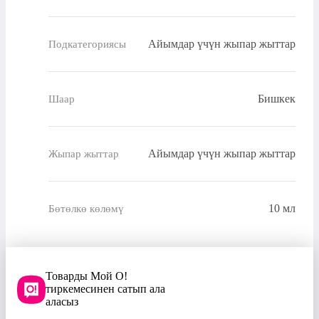
Айымдар үчүн жыпар жыттар
Подкатегориясы
Бишкек
Шаар
Айымдар үчүн жыпар жыттар
Жыпар жыттар
10 мл
Бөтөлкө көлөмү
Товарды Мой О!
тиркемесинен сатып ала
аласыз