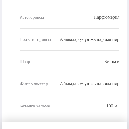
Парфюмерия
Категориясы
Айымдар үчүн жыпар жыттар
Подкатегориясы
Бишкек
Шаар
Айымдар үчүн жыпар жыттар
Жыпар жыттар
100 мл
Бөтөлкө көлөмү