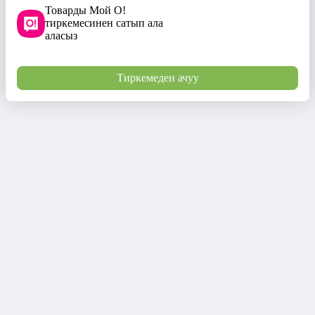
Товарды Мой О!
тиркемесинен сатып ала
аласыз
Тиркемеден ачуу