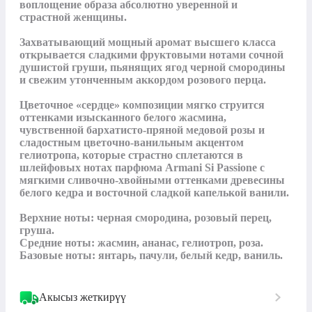
воплощение образа абсолютно уверенной и 
страстной женщины.

Захватывающий мощный аромат высшего класса 
открывается сладкими фруктовыми нотами сочной 
душистой груши, пьянящих ягод черной смородины 
и свежим утонченным аккордом розового перца.

Цветочное «сердце» композиции мягко струится 
оттенками изысканного белого жасмина, 
чувственной бархатисто-пряной медовой розы и 
сладостным цветочно-ванильным акцентом 
гелиотропа, которые страстно сплетаются в 
шлейфовых нотах парфюма Armani Si Passione с 
мягкими сливочно-хвойными оттенками древесины 
белого кедра и восточной сладкой капелькой ванили.

Верхние ноты: черная смородина, розовый перец, 
груша.

Средние ноты: жасмин, ананас, гелиотроп, роза.

Базовые ноты: янтарь, пачули, белый кедр, ваниль.
Акысыз жеткирүү