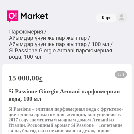
Кырг
Парфюмерия
/
Айымдар үчүн жыпар жыттар
/
Айымдар үчүн жыпар жыттар
/
100 мл
/
Si Passione Giorgio Armani парфюмерная
вода, 100 мл
1 / 1
15 000,00
c
Si Passione Giorgio Armani парфюмерная
вода, 100 мл
Si Passione – элитная парфюмерная вода с фруктово-
цветочным ароматом для  женщин, выпущенная  в 
2017 году знаменитым модным домом Armani из 
Италии. Роскошный аромат Si Passione – «сочетание 
силы, благодати и независимости духа»,  яркое 