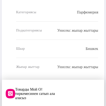
Парфюмерия
Категориясы
Унисекс жыпар жыттары
Подкатегориясы
Бишкек
Шаар
Унисекс жыпар жыттары
Жыпар жыттар
Товарды Мой О!
тиркемесинен сатып ала
аласыз