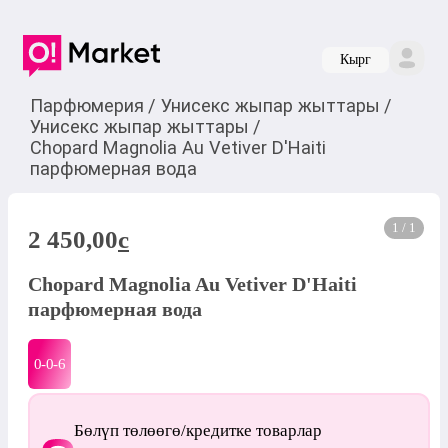
Кырг
Парфюмерия
/
Унисекс жыпар жыттары
/
Унисекс жыпар жыттары
/
Chopard Magnolia Au Vetiver D'Haiti
парфюмерная вода
1 / 1
2 450,00
c
Chopard Magnolia Au Vetiver D'Haiti
парфюмерная вода
0-0-
6
Бөлүп төлөөгө/кредитке товарлар