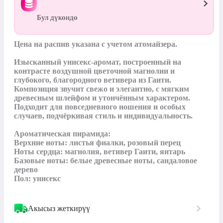
Бул дүкөндө
Цена на распив указана с учетом атомайзера.

Изысканный унисекс-аромат, построенный на 
контрасте воздушной цветочной магнолии и 
глубокого, благородного ветивера из Гаити. 
Композиция звучит свежо и элегантно, с мягким 
древесным шлейфом и утончённым характером. 
Подходит для повседневного ношения и особых 
случаев, подчёркивая стиль и индивидуальность.

Ароматическая пирамида:

Верхние ноты: листья фиалки, розовый перец

Ноты сердца: магнолия, ветивер Гаити, янтарь

Базовые ноты: белые древесные ноты, сандаловое 
дерево

Пол: унисекс
Акысыз жеткирүү