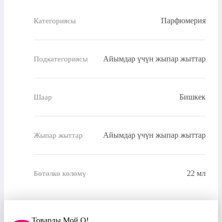
Парфюмерия
Категориясы
Айымдар үчүн жыпар жыттар
Подкатегориясы
Бишкек
Шаар
Айымдар үчүн жыпар жыттар
Жыпар жыттар
22 мл
Бөтөлкө көлөмү
Товарды Мой О!