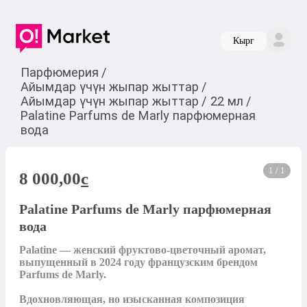
Кырг
Парфюмерия
/
Айымдар үчүн жыпар жыттар
/
Айымдар үчүн жыпар жыттар
/
22 мл
/
Palatine Parfums de Marly парфюмерная
вода
1 / 1
8 000,00
c
Palatine Parfums de Marly парфюмерная
вода
Palatine — женский фруктово-цветочный аромат, 
выпущенный в 2024 году французским брендом 
Parfums de Marly.

Вдохновляющая, но изысканная композиция 