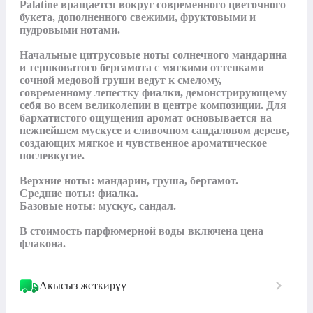
Palatine вращается вокруг современного цветочного 
букета, дополненного свежими, фруктовыми и 
пудровыми нотами.

Начальные цитрусовые ноты солнечного мандарина 
и терпковатого бергамота с мягкими оттенками 
сочной медовой груши ведут к смелому, 
современному лепестку фиалки, демонстрирующему 
себя во всем великолепии в центре композиции. Для 
бархатистого ощущения аромат основывается на 
нежнейшем мускусе и сливочном сандаловом дереве, 
создающих мягкое и чувственное ароматическое 
послевкусие.

Верхние ноты: мандарин, груша, бергамот.

Средние ноты: фиалка.

Базовые ноты: мускус, сандал.

В стоимость парфюмерной воды включена цена 
флакона.
Акысыз жеткирүү