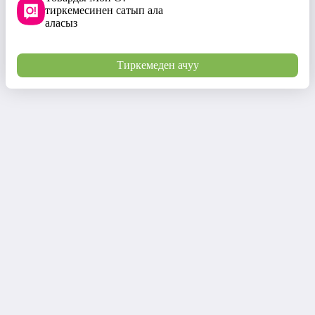
тиркемесинен сатып ала
аласыз
Тиркемеден ачуу