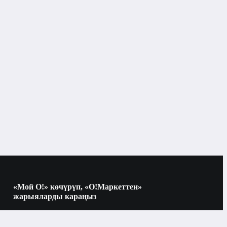
Парфюмерия
Айымдар үчүн жыпар жыттар
Бишкек
Айымдар үчүн жыпар жыттар
20 мл
«Мой О!» көчүрүп, «О!Маркеттен»
жарыяларды караңыз
Көчүрүү үчүн камераны QR-кодго
багыттаңыз