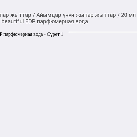
пар жыттар
/
Айымдар үчүн жыпар жыттар
/
20 мл
d beautiful EDP парфюмерная вода
7 290,00
c
Товарды Мой О!
тиркемесинен сатып ала
What We Do Is Secret F
аласыз
парфюмерная вода
0-0-
6
What We Do Is Secret Freckl
восточно-цветочным аромат
году американским брендом 
комфортный аромат вдохнов
американского периода 1960-