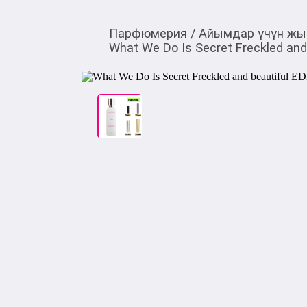
Парфюмерия
/
Айымдар үчүн жы
What We Do Is Secret Freckled an