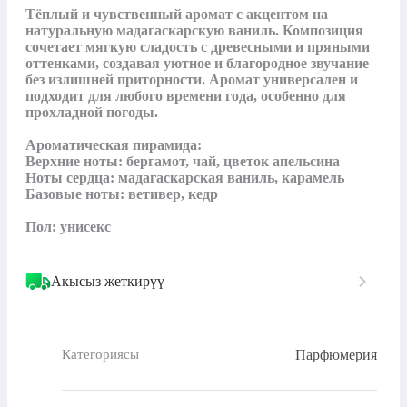
Тёплый и чувственный аромат с акцентом на 
натуральную мадагаскарскую ваниль. Композиция 
сочетает мягкую сладость с древесными и пряными 
оттенками, создавая уютное и благородное звучание 
без излишней приторности. Аромат универсален и 
подходит для любого времени года, особенно для 
прохладной погоды.

Ароматическая пирамида:

Верхние ноты: бергамот, чай, цветок апельсина

Ноты сердца: мадагаскарская ваниль, карамель

Базовые ноты: ветивер, кедр

Пол: унисекс
Акысыз жеткирүү
Парфюмерия
Категориясы