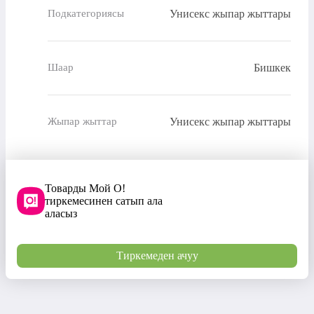
Унисекс жыпар жыттары
Подкатегориясы
Бишкек
Шаар
Унисекс жыпар жыттары
Жыпар жыттар
Товарды Мой О!
тиркемесинен сатып ала
аласыз
Тиркемеден ачуу