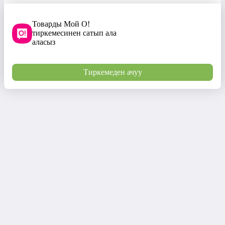
Товарды Мой О!
тиркемесинен сатып ала
аласыз
Тиркемеден ачуу