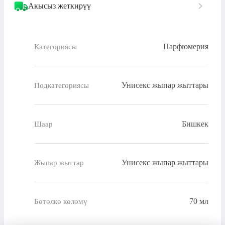
Акысыз жеткирүү
Парфюмерия
Категориясы
Унисекс жыпар жыттары
Подкатегориясы
Бишкек
Шаар
Унисекс жыпар жыттары
Жыпар жыттар
70 мл
Бөтөлкө көлөмү