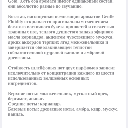
Gold. Хоть оба аромата имеют одинаковый состав, 
они абсолютно разные по звучанию. 

Богатая, насыщенная композиция ароматов Gentle 
Fluidity открывается оригинальным смешением 
богатого восточного букета пряностей и свежестью 
травяных нот, теплого душистого запаха эфирного 
масла кориандра, акцентом чувственного мускуса, 
ярких аккордов терпких ягод можжевельника и 
завершается обволакивающей теплотой 
соблазнительной пудровой ванили и амбровой 
древесины.

Стойкость шлейфовых нот двух парфюмов зависит 
исключительно от концентрации каждого из шести 
использованных волшебных основных 
ингредиентов.

Верхние ноты: можжевельник, мускатный орех, 
бергамот, ананас.

Средние ноты: кориандр.

Базовые ноты: древесные ноты, амбра, кедр, мускус, 
ваниль.