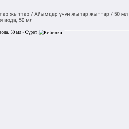
пар жыттар
/
Айымдар үчүн жыпар жыттар
/
50 мл
я вода, 50 мл
3 300,00
c
Товарды Мой О!
тиркемесинен сатып ала
L'Eau Pour Femme Ken
аласыз
Туалетная вода L'Eau Pour
предпочитающих сочные, ле
фруктовые ноты и свежий, 
свежести, игра красок, аром
Верхние ноты: розовый пере
Средние ноты: амариллис, р
Базовые ноты: ваниль.

Товар также представлен в