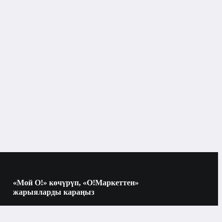
«Мой О!» көчүрүп, «О!Маркеттен»
жарыяларды караңыз
Көчүрүү үчүн камераны QR-кодго
багыттаңыз