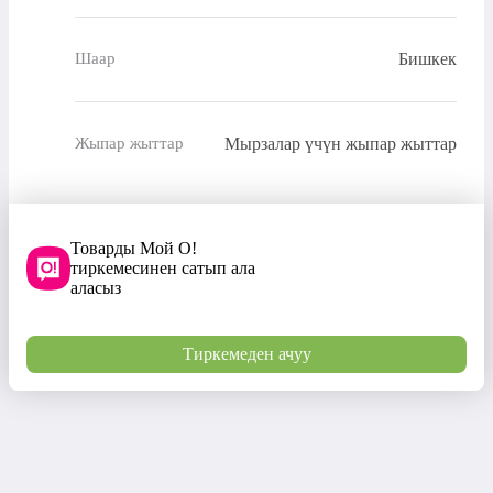
Бишкек
Шаар
Мырзалар үчүн жыпар жыттар
Жыпар жыттар
Товарды Мой О!
тиркемесинен сатып ала
аласыз
Тиркемеден ачуу