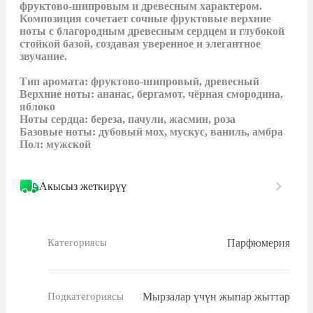
фруктово‑шипровым и древесным характером. 
Композиция сочетает сочные фруктовые верхние 
ноты с благородным древесным сердцем и глубокой 
стойкой базой, создавая уверенное и элегантное 
звучание.

Тип аромата: фруктово‑шипровый, древесный

Верхние ноты: ананас, бергамот, чёрная смородина, 
яблоко

Ноты сердца: береза, пачули, жасмин, роза

Базовые ноты: дубовый мох, мускус, ваниль, амбра

Пол: мужской
Акысыз жеткирүү
Парфюмерия
Категориясы
Мырзалар үчүн жыпар жыттар
Подкатегориясы