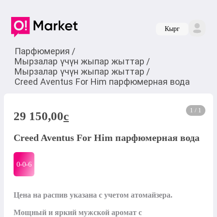
Кырг
Парфюмерия
/
Мырзалар үчүн жыпар жыттар
/
Мырзалар үчүн жыпар жыттар
/
Creed Aventus For Him парфюмерная вода
1 / 1
29 150,00
c
Creed Aventus For Him парфюмерная вода
0-0-
6
Цена на распив указана с учетом атомайзера.

Мощный и яркий мужской аромат с 