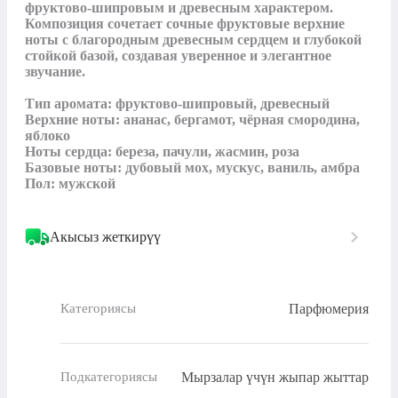
фруктово‑шипровым и древесным характером. 
Композиция сочетает сочные фруктовые верхние 
ноты с благородным древесным сердцем и глубокой 
стойкой базой, создавая уверенное и элегантное 
звучание.

Тип аромата: фруктово‑шипровый, древесный

Верхние ноты: ананас, бергамот, чёрная смородина, 
яблоко

Ноты сердца: береза, пачули, жасмин, роза

Базовые ноты: дубовый мох, мускус, ваниль, амбра

Пол: мужской
Акысыз жеткирүү
Парфюмерия
Категориясы
Мырзалар үчүн жыпар жыттар
Подкатегориясы