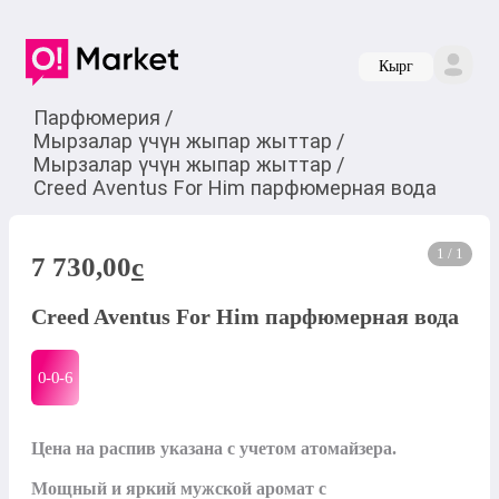
Кырг
Парфюмерия
/
Мырзалар үчүн жыпар жыттар
/
Мырзалар үчүн жыпар жыттар
/
Creed Aventus For Him парфюмерная вода
1 / 1
7 730,00
c
Creed Aventus For Him парфюмерная вода
0-0-
6
Цена на распив указана с учетом атомайзера.

Мощный и яркий мужской аромат с 