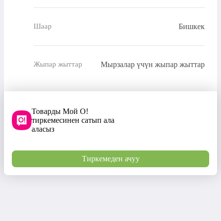
Бишкек
Шаар
Мырзалар үчүн жыпар жыттар
Жыпар жыттар
Товарды Мой О!
тиркемесинен сатып ала
аласыз
Тиркемеден ачуу