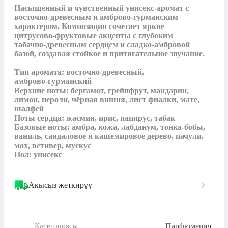
Насыщенный и чувственный унисекс-аромат с 
восточно‑древесным и амброво‑гурманским 
характером. Композиция сочетает яркие 
цитрусово‑фруктовые акценты с глубоким 
табачно‑древесным сердцем и сладко-амбровой 
базой, создавая стойкое и притягательное звучание.

Тип аромата: восточно‑древесный, 
амброво‑гурманский

Верхние ноты: бергамот, грейпфрут, мандарин, 
лимон, нероли, чёрная вишня, лист фиалки, мате, 
шалфей

Ноты сердца: жасмин, ирис, папирус, табак

Базовые ноты: амбра, кожа, лабданум, тонка‑бобы, 
ваниль, сандаловое и кашемировое дерево, пачули, 
мох, ветивер, мускус

Пол: унисекс
Акысыз жеткирүү
Парфюмерия
Категориясы