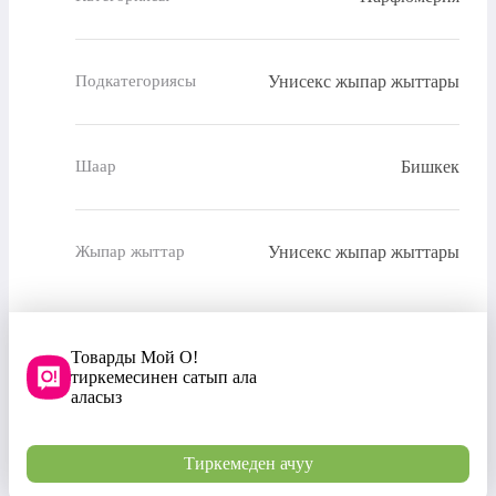
Унисекс жыпар жыттары
Подкатегориясы
Бишкек
Шаар
Унисекс жыпар жыттары
Жыпар жыттар
Товарды Мой О!
тиркемесинен сатып ала
аласыз
Тиркемеден ачуу