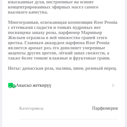
изысканные духи, построенные на основе 
концентрированных эфирных масел самого 
высокого качества. 

Многогранная, освежающая композиция Rose Peonia 
с оттенками сладости и тонких пудровых нот 
посвящена запаху розы, парфюмер Марипьер 
Жюльен отразила в ней множество граней этого 
цветка. Главным аккордом парфюма Rose Peonia 
является аромат роз, его дополняет умеренные 
акценты других цветов, лёгкий запах свежести, а 
также более тонкие влажные и фруктовые грани.

Ноты: дамасская роза, малина, пион, розовый перец.
Акысыз жеткирүү
Парфюмерия
Категориясы