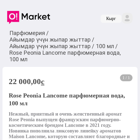
Кырг
Парфюмерия
/
Айымдар үчүн жыпар жыттар
/
Айымдар үчүн жыпар жыттар
/
100 мл
/
Rose Peonia Lancome парфюмерная вода,
100 мл
1 / 1
22 000,00
c
Rose Peonia Lancome парфюмерная вода,
100 мл
Нежный, приятный и очень женственный аромат 
Rose Peonia выпущен французским парфюмерно-
косметическим брендом Lancome в 2021 году. 
Новинка пополнила люксовую линейку ароматов 
Maison Lancоme, которую составляют благородные и 