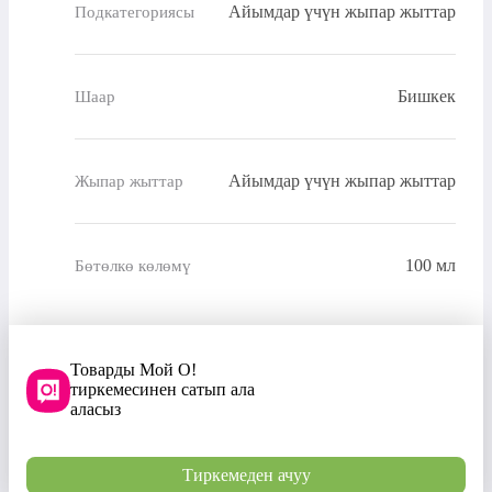
Айымдар үчүн жыпар жыттар
Подкатегориясы
Бишкек
Шаар
Айымдар үчүн жыпар жыттар
Жыпар жыттар
100 мл
Бөтөлкө көлөмү
Товарды Мой О!
тиркемесинен сатып ала
аласыз
Тиркемеден ачуу