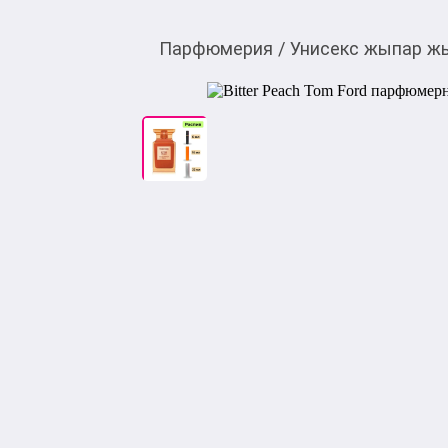
Парфюмерия
/
Унисекс жыпар ж