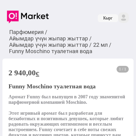
Кырг
Парфюмерия
/
Айымдар үчүн жыпар жыттар
/
Айымдар үчүн жыпар жыттар
/
22 мл
/
Funny Moschino туалетная вода
1 / 1
2 940,00
c
Funny Moschino туалетная вода
Аромат Funny был выпущен в 2007 году знаменитой 
парфюмерной компанией Moschino.

Этот игривый аромат был разработан для 
беззаботных и позитивных девушек, которые любят 
радовать окружающих оптимизмом и веселым 
настроением. Funny сочетает в себе ноты свежих 
фруктов и весенних цветов, которые принесут вам 