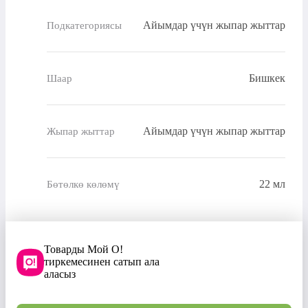
Айымдар үчүн жыпар жыттар
Подкатегориясы
Бишкек
Шаар
Айымдар үчүн жыпар жыттар
Жыпар жыттар
22 мл
Бөтөлкө көлөмү
Товарды Мой О!
тиркемесинен сатып ала
аласыз