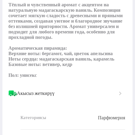
Тёплый и чувственный аромат с акцентом на 
натуральную мадагаскарскую ваниль. Композиция 
сочетает мягкую сладость с древесными и пряными 
оттенками, создавая уютное и благородное звучание 
без излишней приторности. Аромат универсален и 
подходит для любого времени года, особенно для 
прохладной погоды.

Ароматическая пирамида:

Верхние ноты: бергамот, чай, цветок апельсина

Ноты сердца: мадагаскарская ваниль, карамель

Базовые ноты: ветивер, кедр

Пол: унисекс
Акысыз жеткирүү
Парфюмерия
Категориясы