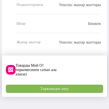
Унисекс жыпар жыттары
Подкатегориясы
Бишкек
Шаар
Унисекс жыпар жыттары
Жыпар жыттар
Товарды Мой О!
тиркемесинен сатып ала
аласыз
Тиркемеден ачуу