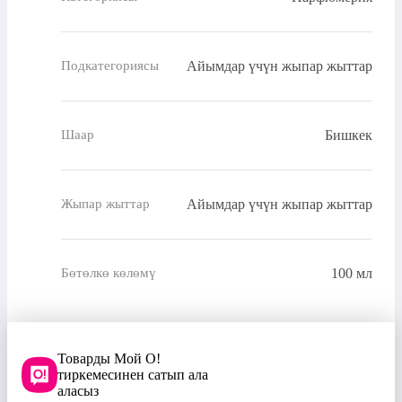
Айымдар үчүн жыпар жыттар
Подкатегориясы
Бишкек
Шаар
Айымдар үчүн жыпар жыттар
Жыпар жыттар
100 мл
Бөтөлкө көлөмү
Товарды Мой О!
тиркемесинен сатып ала
аласыз