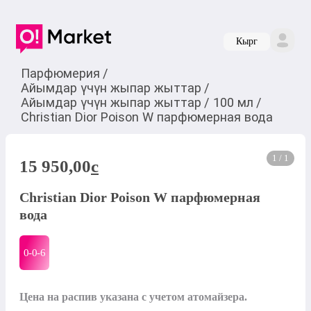
Кырг
Парфюмерия
/
Айымдар үчүн жыпар жыттар
/
Айымдар үчүн жыпар жыттар
/
100 мл
/
Christian Dior Poison W парфюмерная вода
1 / 1
15 950,00
c
Christian Dior Poison W парфюмерная
вода
0-0-
6
Цена на распив указана с учетом атомайзера.
