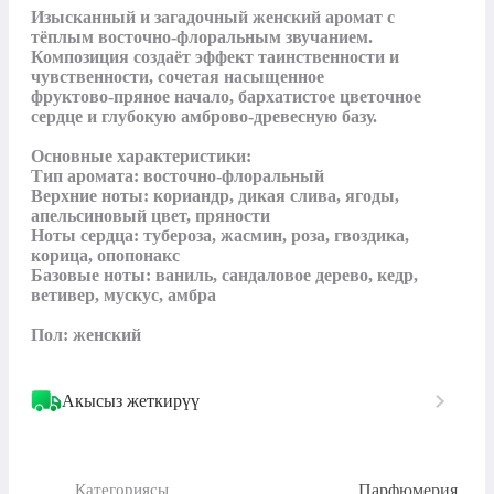
Изысканный и загадочный женский аромат с 
тёплым восточно‑флоральным звучанием. 
Композиция создаёт эффект таинственности и 
чувственности, сочетая насыщенное 
фруктово‑пряное начало, бархатистое цветочное 
сердце и глубокую амброво‑древесную базу.

Основные характеристики:

Тип аромата: восточно‑флоральный

Верхние ноты: кориандр, дикая слива, ягоды, 
апельсиновый цвет, пряности

Ноты сердца: тубероза, жасмин, роза, гвоздика, 
корица, опопонакс

Базовые ноты: ваниль, сандаловое дерево, кедр, 
ветивер, мускус, амбра

Пол: женский
Акысыз жеткирүү
Парфюмерия
Категориясы