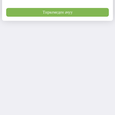
Тиркемеден ачуу