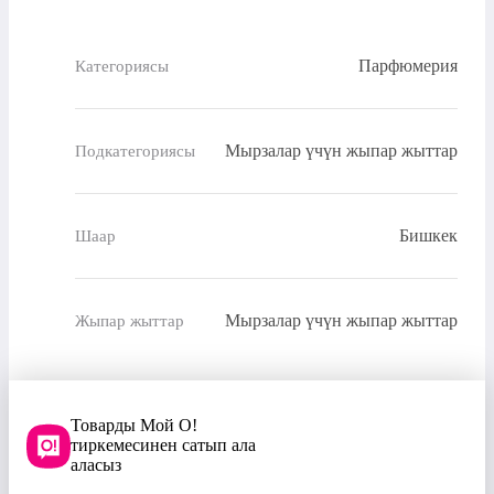
Парфюмерия
Категориясы
Мырзалар үчүн жыпар жыттар
Подкатегориясы
Бишкек
Шаар
Мырзалар үчүн жыпар жыттар
Жыпар жыттар
Товарды Мой О!
тиркемесинен сатып ала
аласыз