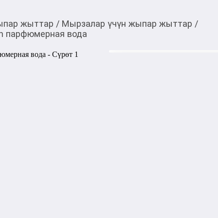
ыпар жыттар
/
Мырзалар үчүн жыпар жыттар
/
en парфюмерная вода
3 220,00
c
Товарды Мой О!
тиркемесинен сатып ала
Creed Aventus Absolu
аласыз
0-0-
6
Цена на распив указана с уч
Мощный и уверенный мужск
пряным характером. Композ
фруктовые верхние ноты с 
древесно‑амбровой базой, со
Тип аромата: древесно‑фру