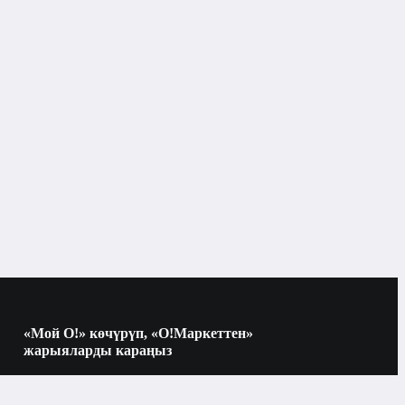
Мырзалар үчүн жыпар жыттар
«Мой О!» көчүрүп, «О!Маркеттен»
жарыяларды караңыз
Көчүрүү үчүн камераны QR-кодго
багыттаңыз