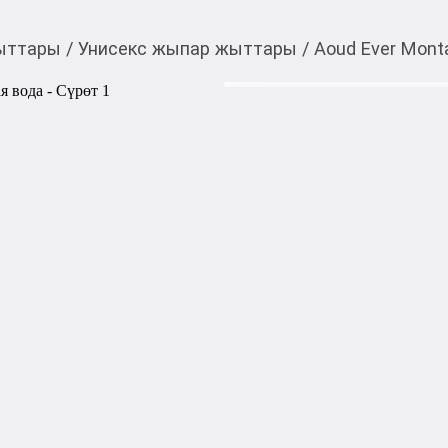
ыттары
/
Унисекс жыпар жыттары
/
Aoud Ever Mon
940,00
c
Товарды Мой О!
тиркемесинен сатып ала
Aoud Ever Montale п
аласыз
Aoud Ever Montale, выпущен
унисекс-аромат и принадле
ним работал креативный ди
Parfum входит в коллекцию 
Парфюмерная композиция о
агар, ароматного цитрона, 
которые, спустя время, доп
сандала, землисто-древесно
в «сердце» букета. К конц
шлейф базовых аккордов: д
ванильных бобов тонка.

Композиция: ноты уда, цедра