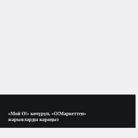
«Мой О!» көчүрүп, «О!Маркеттен»
жарыяларды караңыз
Көчүрүү үчүн камераны QR-кодго
багыттаңыз