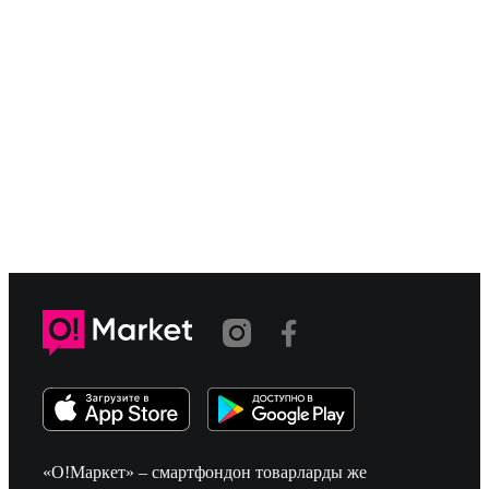
«О!Маркет» – смартфондон товарларды же