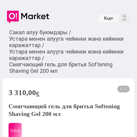
Кырг
Сакал алуу буюмдары
/
Устара менен алууга чейинки жана кийинки
каражаттар
/
Устара менен алууга чейинки жана кийинки
каражаттар
/
Смягчающий гель для бритья Softening
Shaving Gel 200 мл
1 / 1
3 310,00
c
Смягчающий гель для бритья Softening
Shaving Gel 200 мл
0-0-
6