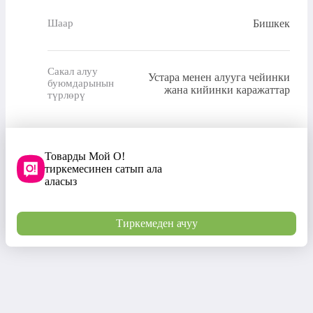
Бишкек
Шаар
Сакал алуу
Устара менен алууга чейинки
буюмдарынын
жана кийинки каражаттар
түрлөрү
Товарды Мой О!
тиркемесинен сатып ала
аласыз
Тиркемеден ачуу