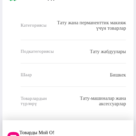
Тату жана перманенттик макияж
Категориясы
үчүн товарлар
Тату жабдуулары
Подкатегориясы
Бишкек
Шаар
Тату-машиналар жана
Товарлардын
түрлөрү
аксессуарлар
Товарды Мой О!