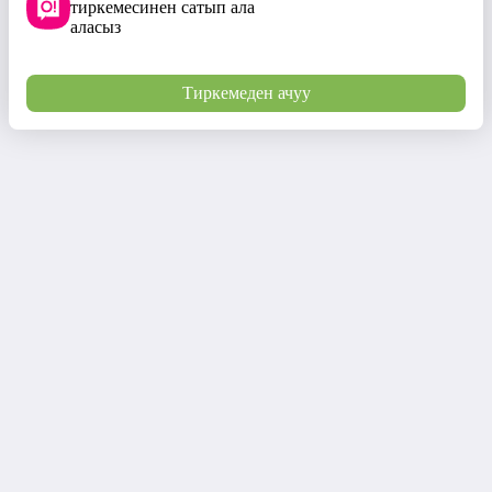
тиркемесинен сатып ала
аласыз
Тиркемеден ачуу