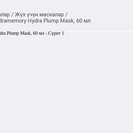
алар
/
Жүз үчүн маскалар
/
dramemory Hydra Plump Mask, 60 мл
4 620,00
c
Товарды Мой О!
тиркемесинен сатып ала
Маска для лица Comf
аласыз
Plump Mask, 60 мл
0-0-
3
Маска для глубокого увлаж
увлажняющим действием, м
кожу и убирает следы устало
Кроме этого маска помогает
Результат виден сразу: сия