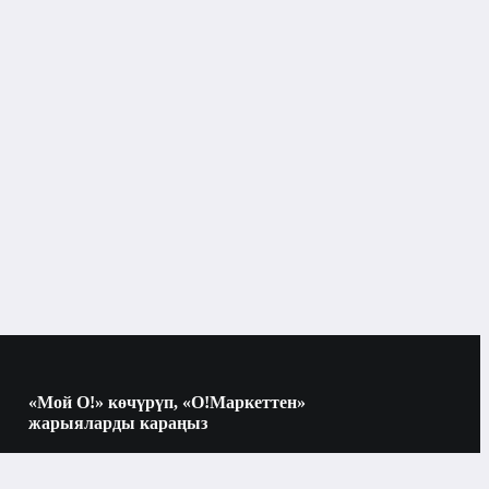
«Мой О!» көчүрүп, «О!Маркеттен»
жарыяларды караңыз
Көчүрүү үчүн камераны QR-кодго
багыттаңыз