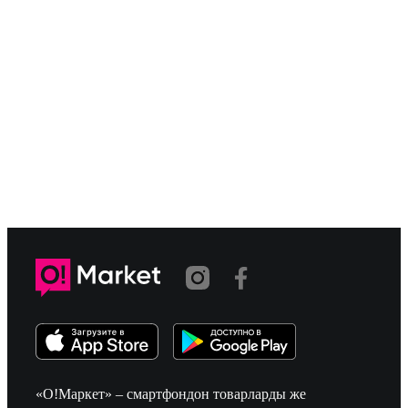
«О!Маркет» – смартфондон товарларды же