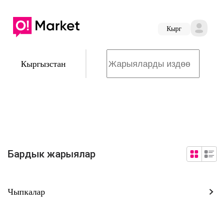
Кырг
Кыргызстан
Бардык жарыялар
Чыпкалар